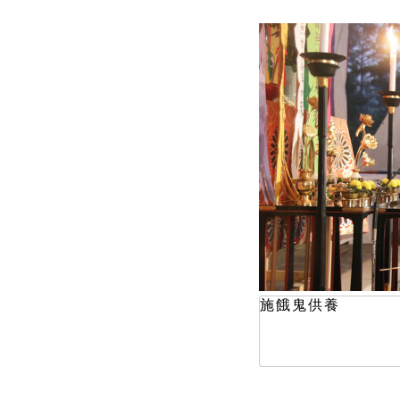
施餓鬼供養