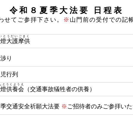
令和８夏季大法要 日程表
わせてご参拝下さい。
※
山門前の受付での記
いとうだいごまく
柴燈大護摩供
火渉り
稚児行列
んとうくようえ
萬燈供養会
（交通事故犠牲者の供養）
夏季交通安全祈願大法要
※
ご招待者のみご参拝いた